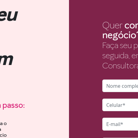
eu
Quer
co
negócio
Faça seu p
om
seguida, 
Consultor
a passo:
a o
a
cio