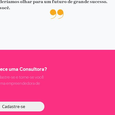
oderíamos olhar para um futuro de grande sucesso.
você.
hece uma Consultora?
astre-se e torne-se você
ma empreendedora de
Cadastre-se