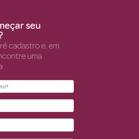
meçar seu
?
ré cadastro e, em
encontre uma
a