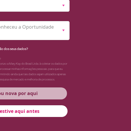
onheceu a Oportunidade
ção dos seus dados?
o
torizo a Mary Kay do Brasil Ltda. à coletar os dados por
processar minhas informações pessoais, para que eu
rmitindo ainda que tais dados sejam utilizados apenas
pesquisa de mercado e melhoria de processos.
ou nova por aqui
 estive aqui antes