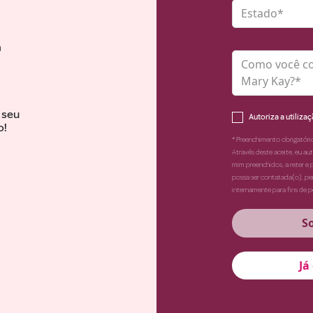
Estado*
a
Como você c
Mary Kay?*
 seu
Autoriza a utiliza
o!
* Preenchimento obrigatóri
Através deste aceite, eu au
mim preenchidos, a reter e 
possa ser contatada(o), pe
internamente para fins de 
S
Já