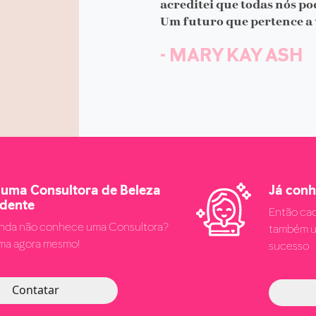
acreditei que todas nós p
Um futuro que pertence a 
- MARY KAY ASH
 uma Consultora de Beleza
Já con
dente
Então cad
inda não conhece uma Consultora?
também u
uma agora mesmo!
sucesso
Contatar