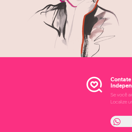
Contate
Indepen
Se você a
Localize 