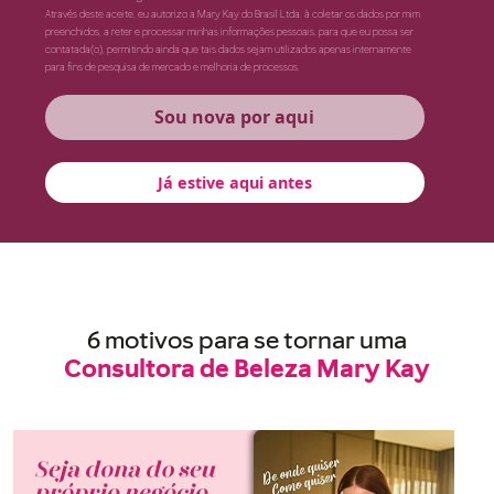
Através deste aceite, eu autorizo a Mary Kay do Brasil Ltda. à coletar os dados por mim
preenchidos, a reter e processar minhas informações pessoais, para que eu possa ser
contatada(o), permitindo ainda que tais dados sejam utilizados apenas internamente
para fins de pesquisa de mercado e melhoria de processos.
Sou nova por aqui
Já estive aqui antes
6 motivos para se tornar uma
Consultora de Beleza Mary Kay